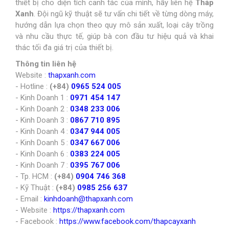
thiết bị cho diện tích canh tác của mình, hãy liên hệ
Tháp
Xanh
. Đội ngũ kỹ thuật sẽ tư vấn chi tiết về từng dòng máy,
hướng dẫn lựa chọn theo quy mô sản xuất, loại cây trồng
và nhu cầu thực tế, giúp bà con đầu tư hiệu quả và khai
thác tối đa giá trị của thiết bị.
Thông tin liên hệ
Website :
thapxanh.com
- Hotline :
(+84)
0965 524 005
- Kinh Doanh 1 :
0971 454 147
- Kinh Doanh 2 :
0348 233 006
- Kinh Doanh 3 :
0867 710 895
- Kinh Doanh 4 :
0347 944 005
- Kinh Doanh 5 :
0347 667 006
- Kinh Doanh 6 :
0383 224 005
- Kinh Doanh 7 :
0395 767 006
- Tp. HCM :
(+84)
0904 746 368
- Kỹ Thuật :
(+84)
0985 256 637
- Email :
kinhdoanh@thapxanh.com
- Website :
https://thapxanh.com
- Facebook :
https://www.facebook.com/thapcayxanh