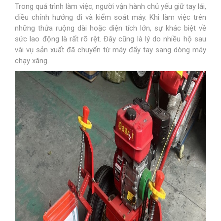
Trong quá trình làm việc, người vận hành chủ yếu giữ tay lái,
điều chỉnh hướng đi và kiểm soát máy. Khi làm việc trên
những thửa ruộng dài hoặc diện tích lớn, sự khác biệt về
sức lao động là rất rõ rệt. Đây cũng là lý do nhiều hộ sau
vài vụ sản xuất đã chuyển từ máy đẩy tay sang dòng máy
chạy xăng.