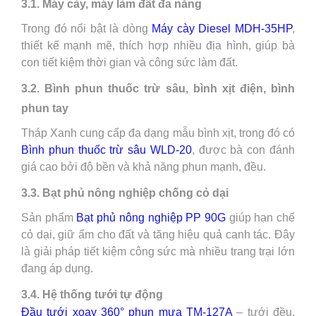
3.1. Máy cày, máy làm đất đa năng
Trong đó nổi bật là dòng
Máy cày Diesel MDH-35HP
,
thiết kế mạnh mẽ, thích hợp nhiều địa hình, giúp bà
con tiết kiệm thời gian và công sức làm đất.
3.2. Bình phun thuốc trừ sâu, bình xịt điện, bình
phun tay
Tháp Xanh cung cấp đa dạng mẫu bình xịt, trong đó có
Bình phun thuốc trừ sâu WLD-20
, được bà con đánh
giá cao bởi độ bền và khả năng phun mạnh, đều.
3.3. Bạt phủ nông nghiệp chống cỏ dại
Sản phẩm
Bạt phủ nông nghiệp PP 90G
giúp hạn chế
cỏ dại, giữ ẩm cho đất và tăng hiệu quả canh tác. Đây
là giải pháp tiết kiệm công sức mà nhiều trang trại lớn
đang áp dụng.
3.4. Hệ thống tưới tự động
Đầu tưới xoay 360° phun mưa TM-127A
– tưới đều,