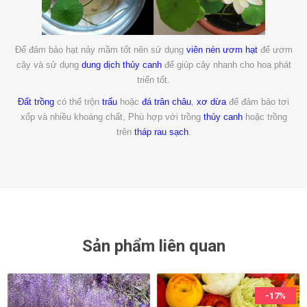
Để đảm bảo hạt nảy mầm tốt nên sử dụng
viên nén ươm hạt
để ươm
cây và sử dụng
dung dịch thủy canh
để giúp cây nhanh cho hoa phát
triển tốt.
Đất trồng
có thể trộn
trấu
hoặc
đá trân châu
,
xơ dừa
để đảm bảo tơi
xốp và nhiều khoáng chất, Phù hợp với trồng
thủy canh
hoặc trồng
trên
tháp rau sạch
.
Sản phẩm liên quan
-17%