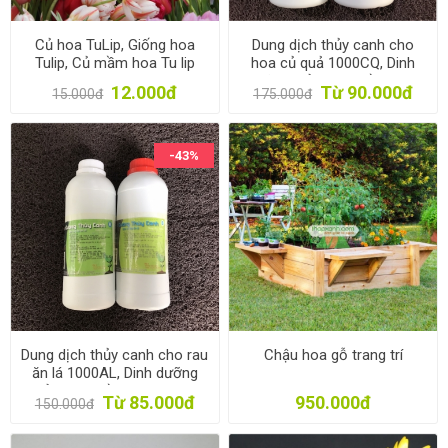
Củ hoa TuLip, Giống hoa
Dung dịch thủy canh cho
Tulip, Củ mầm hoa Tu lip
hoa củ quả 1000CQ, Dinh
dưỡng thủy canh trồng rau
12.000đ
Từ 90.000đ
15.000đ
175.000đ
1l * 2, Phân bón thủy sinh
-43%
Dung dịch thủy canh cho rau
Chậu hoa gỗ trang trí
ăn lá 1000AL, Dinh dưỡng
thủy canh trồng rau 1l * 2,
Từ 85.000đ
950.000đ
150.000đ
Phân bón thủy sinh