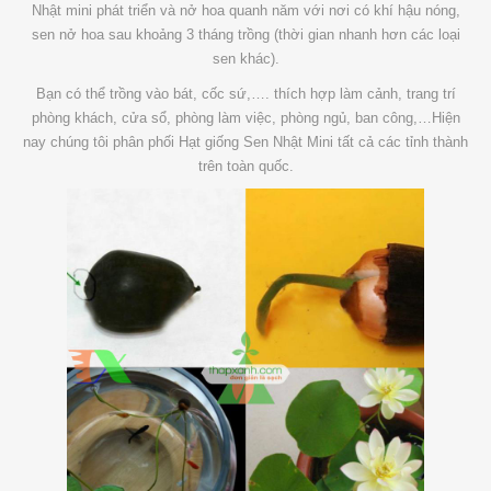
Nhật mini phát triển và nở hoa quanh năm với nơi có khí hậu nóng,
sen nở hoa sau khoảng 3 tháng trồng (thời gian nhanh hơn các loại
sen khác).
Bạn có thể trồng vào bát, cốc sứ,…. thích hợp làm cảnh, trang trí
phòng khách, cửa sổ, phòng làm việc, phòng ngủ, ban công,…Hiện
nay chúng tôi phân phối Hạt giống Sen Nhật Mini tất cả các tỉnh thành
trên toàn quốc.