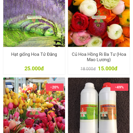
Hạt giống Hoa Tử Đằng
Củ Hoa Hồng Ri Ba Tư (Hoa
Mao Lương)
25.000đ
15.000đ
18.000đ
-20%
-49%