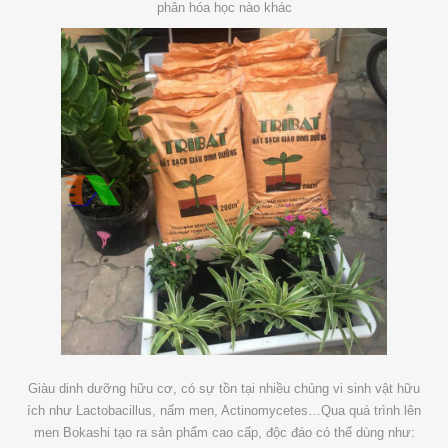
phân hóa học nào khác
Giàu dinh dưỡng hữu cơ, có sự tồn tại nhiều chủng vi sinh vật hữu
ích như Lactobacillus, nấm men, Actinomycetes…Qua quá trình lên
men Bokashi tạo ra sản phẩm cao cấp, độc đáo có thể dùng như: