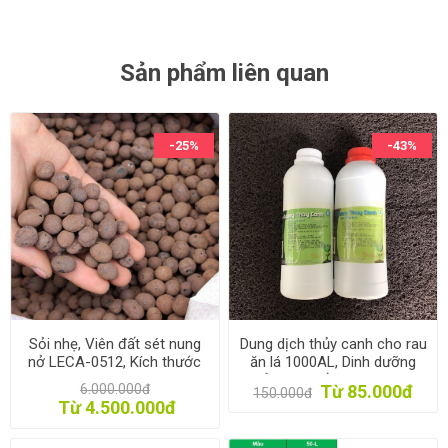
Sản phẩm liên quan
-25%
-43%
Sỏi nhẹ, Viên đất sét nung
Dung dịch thủy canh cho rau
nở LECA-0512, Kích thước
ăn lá 1000AL, Dinh dưỡng
05-12mm, Expanded clay
thủy canh trồng rau 1l * 2,
6.000.000đ
Từ 85.000đ
150.000đ
pebbles LECA
Phân bón thủy sinh
Từ 4.500.000đ