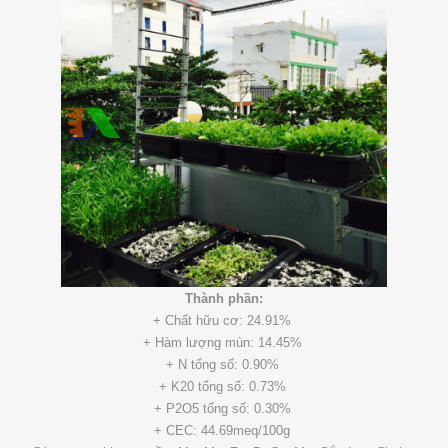
Thành phần:
+ Chất hữu cơ: 24.91%
+ Hàm lượng mùn: 14.45%
+ N tổng số: 0.90%
+ K20 tổng số: 0.73%
+ P2O5 tổng số: 0.30%
+ CEC: 44.69meq/100g