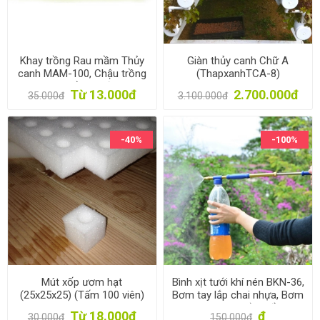
Khay trồng Rau mầm Thủy
Giàn thủy canh Chữ A
canh MAM-100, Chậu trồng
(ThapxanhTCA-8)
Rau mầm 2 lớp
Từ 13.000đ
2.700.000đ
35.000đ
3.100.000đ
-40%
-100%
Mút xốp ươm hạt
Bình xịt tưới khí nén BKN-36,
(25x25x25) (Tấm 100 viên)
Bơm tay lắp chai nhựa, Bơm
phun sương bằng đồng
Từ 18.000đ
đ
30.000đ
150.000đ