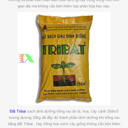
gian dài mà không cần bón thêm loại phân hóa học nào.
Đất Tribat
sạch dinh dưỡng trồng rau ăn lá, hoa, cây cảnh 20dm3
tương đương 10kg đã đầy đủ thành phần dinh dưỡng khi trồng rau
bằng đất Tribat , hay trồng hoa ươm cây giống không cần bón thêm