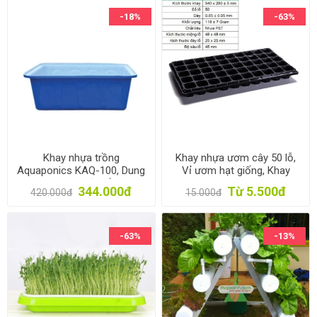
-18%
-63%
Khay nhựa trồng
Khay nhựa ươm cây 50 lỗ,
Aquaponics KAQ-100, Dung
Vỉ ươm hạt giống, Khay
tích100l, Chậu trồng
nhựa ươm hạt rau hoa
344.000đ
Từ 5.500đ
420.000đ
15.000đ
Aquaponics chuyên nghiệp
-63%
-13%