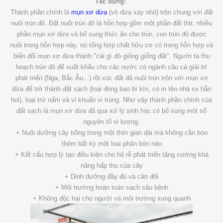
Tác dụng:
Thành phần chính là
mụn xơ dừa
(vỏ dừa xay nhỏ) trộn chung với đất
nuôi trùn đỏ. Đất nuôi trùn đỏ là hỗn hợp gồm một phần đất thịt, nhiều
phần mụn xơ dừa và bổ sung thức ăn cho trùn, con trùn đỏ được
nuôi trong hỗn hợp này, nó tổng hợp chất hữu cơ có trong hỗn hợp và
biến đổi mụn xơ dừa thành "cái gì đó giống giống đất". Người ta thu
hoạch trùn đỏ để xuất khẩu cho các nước có ngành câu cá giải trí
phát triển (Nga, Bắc Âu...) rồi xúc đất đã nuôi trùn trộn với mụn xơ
dừa để trở thành đất sạch (loại đóng bao bì kín, có in tên nhà sx hẳn
hoi), loại trừ nấm và vi khuẩn vi trùng. Như vậy thành phần chính của
đất sạch là mụn xơ dừa đã qua xử lý sinh học có bổ sung một số
nguyên tố vi lượng.
+ Nuôi dưỡng cây trồng trong một thời gian dài mà không cần bón
thêm bất kỳ một loại phân bón nào
+ Kết cấu hợp lý tạo điều kiện cho hệ rễ phát triển tăng cường khả
năng hấp thụ của cây
+ Dinh dưỡng đầy đủ và cân đối
+ Môi trường hoàn toàn sạch sâu bệnh
+ Không độc hại cho người và môi trường xung quanh