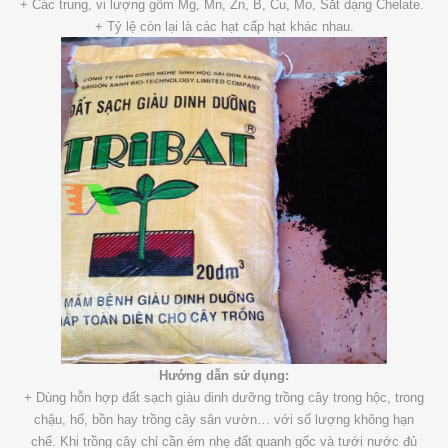
+ Các trung, vi lượng gồm Mg, Mn, Zn, B, Cu, Mo, Sắt dạng Chelate.
+ Tỷ lệ còn lại là các hạt cấp hạt khác nhau.
Hướng dẫn sử dụng:
+ Dùng hỗn hợp đất sạch giàu dinh dưỡng trồng cây trong hộc, trong
chậu, hố, bồn hay trồng cây sân vườn… với số lượng không hạn
chế. Khi trồng cây chỉ cần ém nhẹ đất quanh gốc và tưới nước đủ