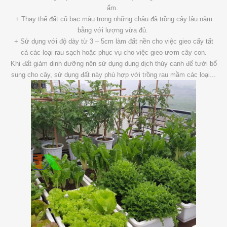
ẩm.
+ Thay thế đất cũ bạc màu trong những chậu đã trồng cây lâu năm
bằng với lượng vừa đủ.
+ Sử dụng với độ dày từ 3 – 5cm làm đất nền cho việc gieo cấy tất
cả các loại rau sạch hoặc phục vụ cho việc gieo ươm cây con.
Khi đất giảm dinh dưỡng nên sử dụng dung dịch thủy canh để tưới bổ
sung cho cây, sử dụng đất này phù hợp với trồng rau mầm các loại...