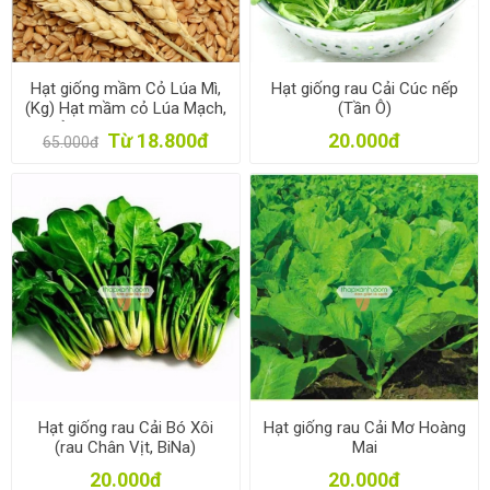
Hạt giống mầm Cỏ Lúa Mì,
Hạt giống rau Cải Cúc nếp
(Kg) Hạt mầm cỏ Lúa Mạch,
(Tần Ô)
Cỏ mèo, Wheat grass
Từ 18.800đ
20.000đ
65.000đ
Hạt giống rau Cải Bó Xôi
Hạt giống rau Cải Mơ Hoàng
(rau Chân Vịt, BiNa)
Mai
20.000đ
20.000đ