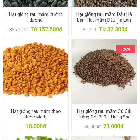
Hạt giống rau mầm hướng
Hạt giống rau mầm Đậu Hà
dương
Lan, Hạt mầm Đậu Hà Lan
không chất bảo quản (kg)
Từ 157.500đ
Từ 32.300đ
355.000đ
95.000đ
-20%
Hạt giống rau mầm thảo
Hạt giống rau mầm Củ Cải
dược Methi
Trắng Gói 200g, Hạt giống
New Zealand, Đà Lạt
10.000đ
20.000đ
25.000đ