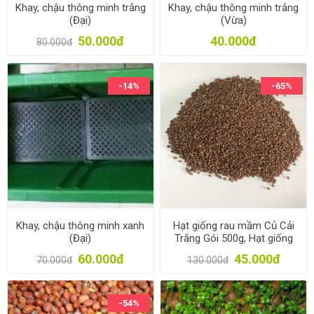
Khay, chậu thông minh trắng
Khay, chậu thông minh trắng
(Đại)
(Vừa)
50.000đ
40.000đ
80.000đ
-14%
-65%
Khay, chậu thông minh xanh
Hạt giống rau mầm Củ Cải
(Đại)
Trắng Gói 500g, Hạt giống
New Zealand, Đà Lạt
60.000đ
45.000đ
70.000đ
130.000đ
-54%