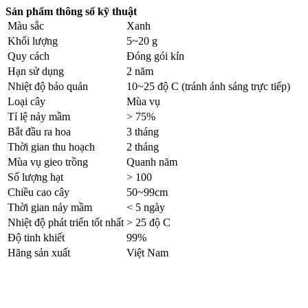
Sản phẩm thông số kỹ thuật
Màu sắc
Xanh
Khối lượng
5~20 g
Quy cách
Đóng gói kín
Hạn sử dụng
2 năm
Nhiệt độ bảo quản
10~25 độ C (tránh ánh sáng trực tiếp)
Loại cây
Mùa vụ
Tỉ lệ nảy mầm
> 75%
Bắt đầu ra hoa
3 tháng
Thời gian thu hoạch
2 tháng
Mùa vụ gieo trồng
Quanh năm
Số lượng hạt
> 100
Chiều cao cây
50~99cm
Thời gian nảy mầm
< 5 ngày
Nhiệt độ phát triển tốt nhất
> 25 độ C
Độ tinh khiết
99%
Hãng sản xuất
Việt Nam