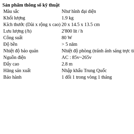
Sản phẩm thông số kỹ thuật
Màu sắc
Như hình đại diện
Khối lượng
1.9 kg
Kích thước (Dài x rộng x cao)
20 x 14.5 x 13.5 cm
Lưu lượng (/h)
2'800 lit / h
Công suất
80 W
Độ bền
> 5 năm
Nhiệt độ bảo quản
Nhiệt độ phòng (tránh ánh sáng trực ti
Nguồn điện
AC : 85v~265v
Đẩy cao
2.8 m
Hãng sản xuất
Nhập khẩu Trung Quốc
Bảo hành
1 đổi 1 trong vòng 1 tháng